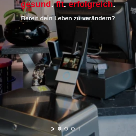
gesund
.
fit
.
erfolgreich
.
Bereit dein Leben zu verändern?