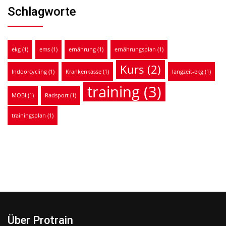
Schlagworte
ekg
(1)
ems
(1)
ernährung
(1)
ernährungsplan
(1)
Kurs
(2)
Indoorcycling
(1)
Krankenkasse
(1)
langzeit-ekg
(1)
training
(3)
MOBI
(1)
Radsport
(1)
trainingsplan
(1)
Über Protrain