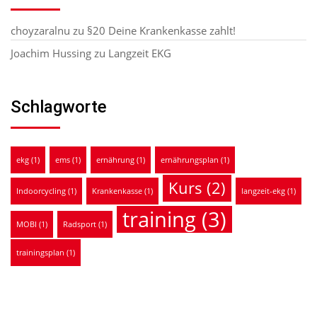
choyzaralnu
zu
§20 Deine Krankenkasse zahlt!
Joachim Hussing
zu
Langzeit EKG
Schlagworte
ekg
(1)
ems
(1)
ernährung
(1)
ernährungsplan
(1)
Kurs
(2)
Indoorcycling
(1)
Krankenkasse
(1)
langzeit-ekg
(1)
training
(3)
MOBI
(1)
Radsport
(1)
trainingsplan
(1)