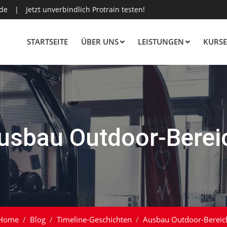
.de
|
Jetzt unverbindlich Protrain testen!
STARTSEITE
ÜBER UNS
LEISTUNGEN
KURSE
usbau Outdoor-Berei
Home
Blog
Timeline-Geschichten
Ausbau Outdoor-Bereic