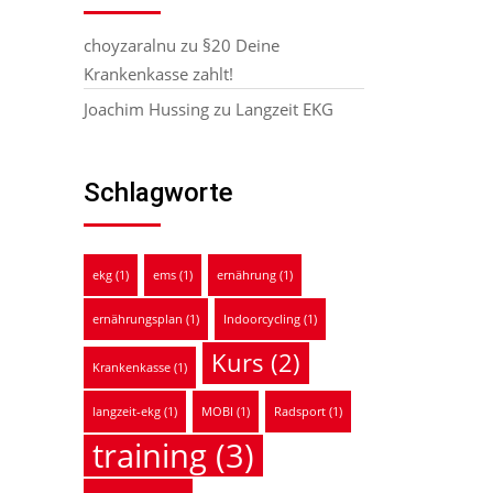
choyzaralnu
zu
§20 Deine
Krankenkasse zahlt!
Joachim Hussing
zu
Langzeit EKG
Schlagworte
ekg
(1)
ems
(1)
ernährung
(1)
ernährungsplan
(1)
Indoorcycling
(1)
Kurs
(2)
Krankenkasse
(1)
langzeit-ekg
(1)
MOBI
(1)
Radsport
(1)
training
(3)