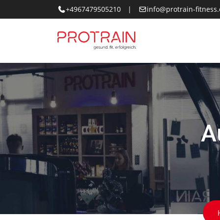
Skip
+4967479505210
|
info@protrain-fitness
to
content
A