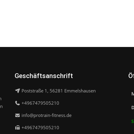
Geschäftsanschrift
Ö
Poststraße 1, 56281 Emmelshausen
M
n
+4967479505210
in
D
info@protrain-fitness.de
S
+4967479505210