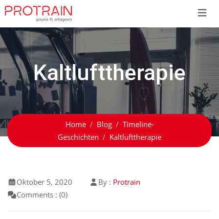
Skip
to
content
Kaltlufttherapie
Home
Blog
Timeline-
Geschichten
Kaltlufttherapie
Oktober 5, 2020
By :
Protrain
Comments : (0)