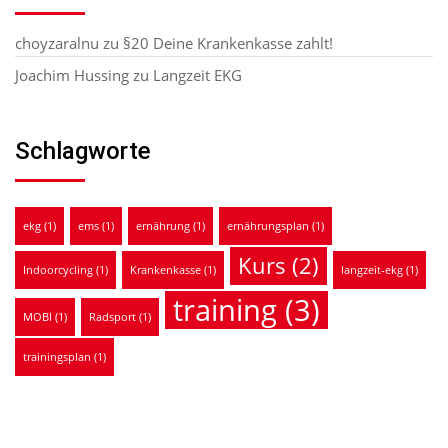
choyzaralnu
zu
§20 Deine Krankenkasse zahlt!
Joachim Hussing
zu
Langzeit EKG
Schlagworte
ekg
(1)
ems
(1)
ernährung
(1)
ernährungsplan
(1)
Kurs
(2)
Indoorcycling
(1)
Krankenkasse
(1)
langzeit-ekg
(1)
training
(3)
MOBI
(1)
Radsport
(1)
trainingsplan
(1)